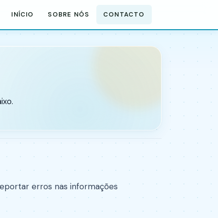
INÍCIO
SOBRE NÓS
CONTACTO
ixo.
reportar erros nas informações