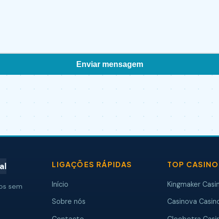
Enviar mensagem
LIGAÇÕES RÁPIDAS
TOP CASIN
al
Início
Kingmaker Casi
nos sem
Sobre nós
Casinova Casin
Contacto
Cleobetra Casi